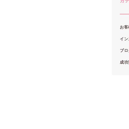
カ
お客
イン
ブロ
成功