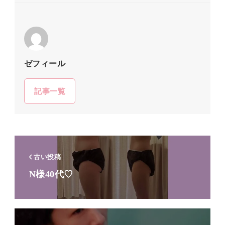
ゼフィール
記事一覧
古い投稿
N様40代♡⁡