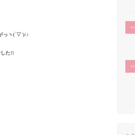
 ́▽`)/♪
た!!️