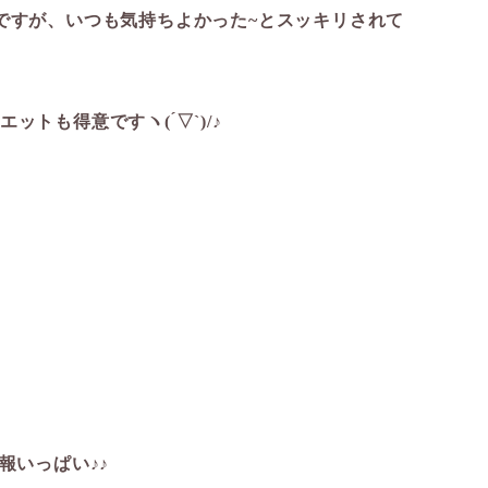
ですが、いつも気持ちよかった~とスッキリされて
エットも得意ですヽ( ́▽`)/♪
報いっぱい♪♪