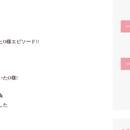
様エピソード!!️
たO様!
為
した