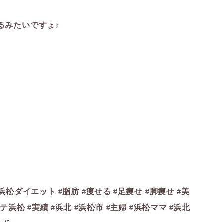
るみたいですょ♪
松ダイエット #脂肪 #痩せる #足痩せ #脚痩せ #美
テ浜松 #実績 #浜北 #浜松市 #主婦 #浜松ママ #浜北