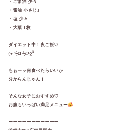
・ごま油 少々
・醤油 小さじ1
・塩 少々
・大葉 1枚
ダイエット中！夜ご飯♡
(● ˃̶͈̀ロ˂̶͈́)੭ꠥ⁾⁾
もぉーッ何食べたらいいか
分からんじゃん！
そんな女子におすすめ♡
お腹もいっぱい満足メニュー
ーーーーーーーーーーー