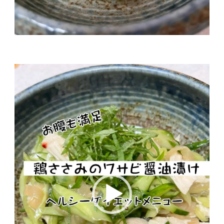
動
画
プ
レ
ー
ヤ
ー