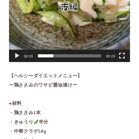
00:00
00:20
【ヘルシーダイエットメニュー】
ー鶏ささみのワサビ醤油漬けー
●材料
・鶏ささみ1本
・きゅうり
半分
・中華クラゲ50g