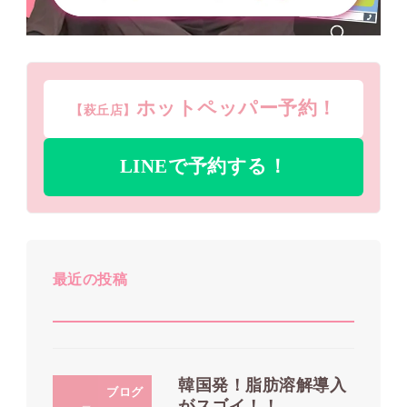
ホットペッパー予約！
【萩丘店】
LINEで予約する！
最近の投稿
韓国発！脂肪溶解導入
ブログ
がスゴイ！！