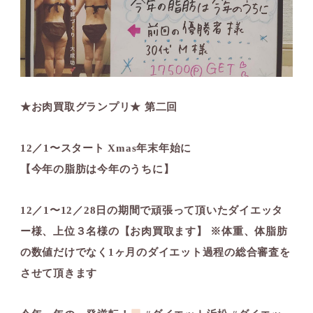
★お肉買取グランプリ★ 第二回
12／1〜スタート️ Xmas年末年始に
【今年の脂肪は今年のうちに】
12／1〜12／28日の期間で頑張って頂いたダイエッタ
ー様、上位３名様の【お肉買取ます️】 ※体重、体脂肪
の数値だけでなく1ヶ月のダイエット過程の総合審査を
させて頂きます