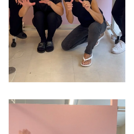
動
画
プ
レ