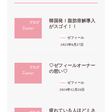
韓国発！脂肪溶解導入
ブログ
がスゴイ！！
ゼフィール
2025年6月27日
♡ゼフィールオーナー
ブログ
の想い♡
ゼフィール
2024年12月26日
疲れている人ほどミネ