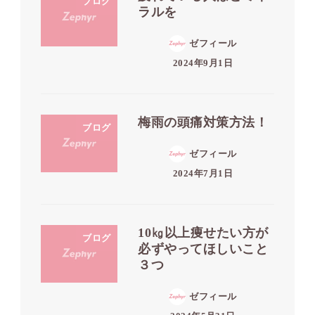
ブログ
ラルを
ゼフィール
2024年9月1日
梅雨の頭痛対策方法！
ブログ
ゼフィール
2024年7月1日
10㎏以上痩せたい方が
ブログ
必ずやってほしいこと
３つ
ゼフィール