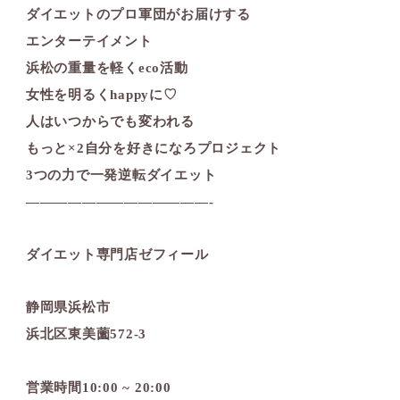
ダイエットのプロ軍団がお届けする
エンターテイメント
浜松の重量を軽くeco活動
女性を明るくhappyに♡
人はいつからでも変われる
もっと×2自分を好きになろプロジェクト
3つの力で一発逆転ダイエット
—————————————-
ダイエット専門店ゼフィール
静岡県浜松市
浜北区東美薗572-3
営業時間10:00 ~ 20:00