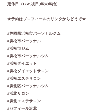
定休日（GW,祝日,年末年始）
★予約はプロフィールのリンクからどうぞ★
#静岡県浜松市パーソナルジム
#浜松市パーソナル
#浜松市ジム
#浜松市パーソナルジム
#浜松ダイエット
#浜松ダイエットサロン
#浜松エステサロン
#浜北区パーソナルジム
#浜北サロン
#浜北エステサロン
#ゼフィール浜北