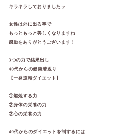
キラキラしておりましたッ
女性は外に出る事で
もっともっと美しくなりますね️
感動をありがとうございます！
3つの力で結果出し
40代からの健康若返り
【一発逆転ダイエット】
①燃焼する力
②身体の栄養の力
③心の栄養の力
40代からのダイエットを制するには