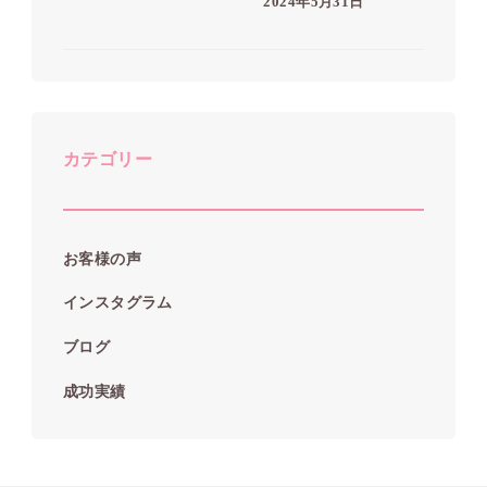
2024年5月31日
カテゴリー
お客様の声
インスタグラム
ブログ
成功実績