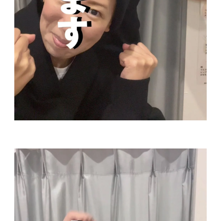
動
画
プ
レ
ー